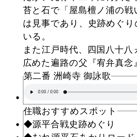
苔と石で「屋島檀ノ浦の戦
は見事であり、史跡めぐり
いる。
また江戸時代、四国八十八
広めた遍路の父『宥弁真念
第二番 洲崎寺 御詠歌
住職おすすめスポット
◆源平合戦史跡めぐり