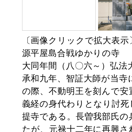
〔画像クリックで拡大表示
源平屋島合戦ゆかりの寺
大同年間（八〇六～）弘法
承和九年、智証大師が当寺
の際、不動明王を刻んで安
義経の身代わりとなり討死
提寺である。長曽我部氏の
たが、元禄十二年に再興さ