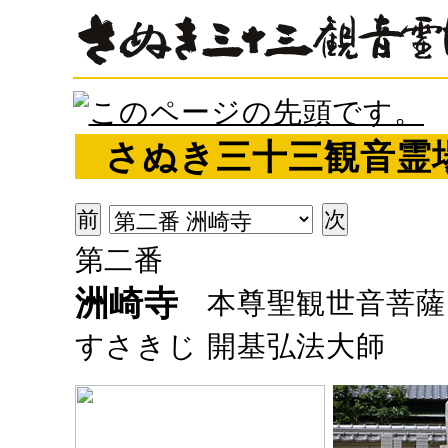
さぬき三十三観音霊
第二番
洲崎寺
本尊
聖観世音菩薩
すさきじ
開基
弘法大師