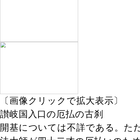
〔画像クリックで拡大表示〕
讃岐国入口の厄払の古刹
開基については不詳である。た