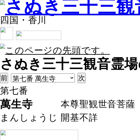
四国・香川
さぬき三十三観音霊場
第七番
萬生寺
本尊
聖観世音菩薩
まんしょうじ
開基
不詳