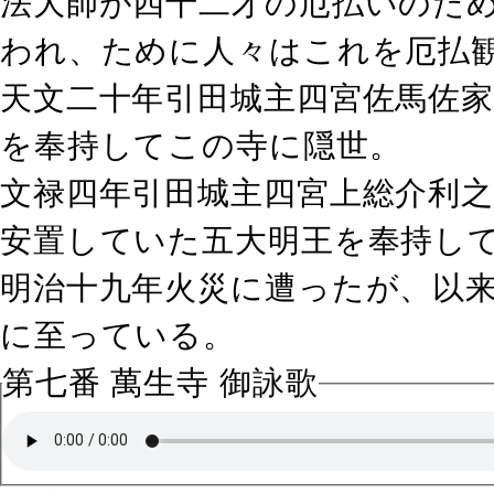
法大師が四十二才の厄払いのた
われ、ために人々はこれを厄払
天文二十年引田城主四宮佐馬佐
を奉持してこの寺に隠世。
文禄四年引田城主四宮上総介利
安置していた五大明王を奉持し
明治十九年火災に遭ったが、以
に至っている。
第七番 萬生寺 御詠歌