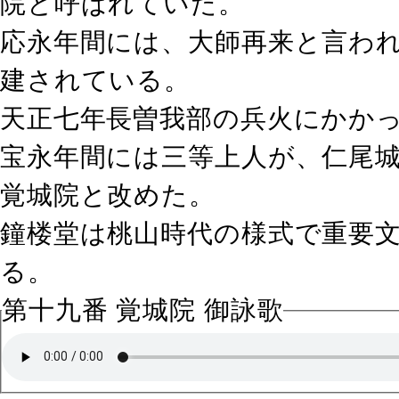
院と呼ばれていた。
応永年間には、大師再来と言わ
建されている。
天正七年長曽我部の兵火にかか
宝永年間には三等上人が、仁尾
覚城院と改めた。
鐘楼堂は桃山時代の様式で重要
る。
第十九番 覚城院 御詠歌