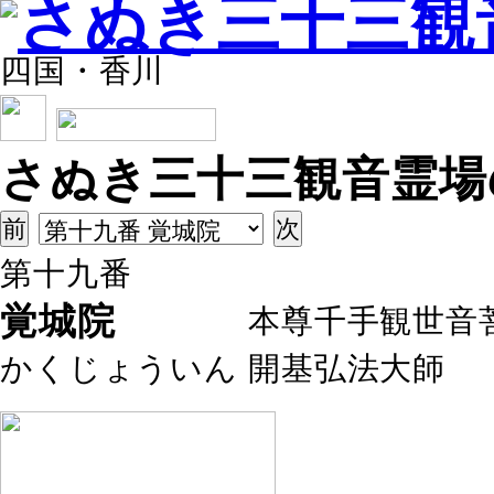
四国・香川
さぬき三十三観音霊場
第十九番
覚城院
本尊
千手観世音
かくじょういん
開基
弘法大師