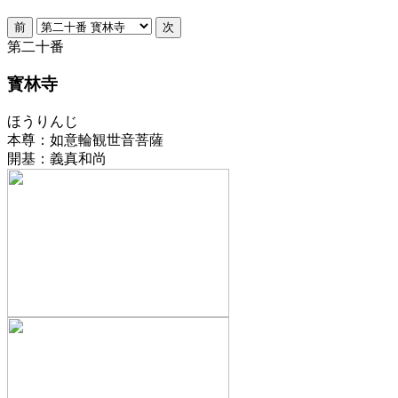
第二十番
寳林寺
ほうりんじ
本尊
：
如意輪観世音菩薩
開基
：
義真和尚