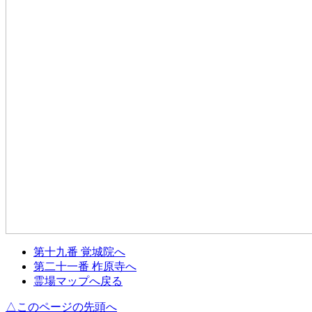
第十九番 覚城院へ
第二十一番 柞原寺へ
霊場マップへ戻る
△このページの先頭へ