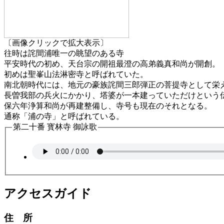
〔画像クリックで拡大表示〕
往時は詫間浦唯一の眺望のある寺
平安時代の初め、天台宗の開祖最澄の高弟義真和尚が開創。
初めは聖峯山法淋密寺と呼ばれていた。
南北朝時代には、地元の豪族詫間三郎弾正の菩提寺として栄
長曽我部の兵火にかかり、塔婆が一本建っていただけという
保六年浄算和尚が再建整備し、寺号も現在のそれとなる。
通称「浦の寺」と呼ばれている。
第二十番 寳林寺 御詠歌
アクセスガイド
住 所